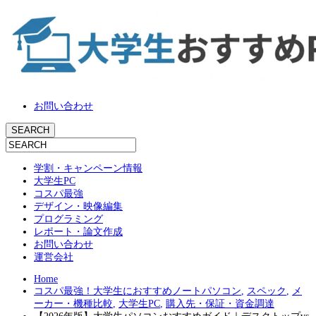
お問い合わせ
学割・キャンペーン情報
大学生PC
コスパ最強
デザイン・映像編集
プログラミング
レポート・論文作成
お問い合わせ
運営会社
Home
コスパ最強！大学生におすすめノートパソコン
,
スペック
,
メ
ーカー・機種比較
,
大学生PC
,
購入先・保証・資金調達