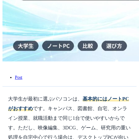
ッ
プ
vs
ノ
ー
ト
PC
比
較・
予
算
別
選
び
Post
方
は
大学生が最初に選ぶパソコンは、
基本的にはノートPC
がおすすめ
です。キャンパス、図書館、自宅、オンラ
イン授業、就職活動まで同じ1台で使いやすいからで
す。ただし、映像編集、3DCG、ゲーム、研究用の重い
処理を自宅中心で行う場合は、デスクトップPCが向い