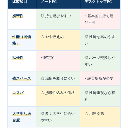
比較項目
ノートPC
デスクトップPC
携帯性
◎ 持ち運びやすい
× 基本的に持ち運
び不可
性能（同価
△ やや控えめ
◎ 性能を高めやす
格）
い
拡張性
× 限定的
◎ パーツ交換しや
すい
省スペース
◎ 場所を取りにくい
× 設置場所が必要
コスパ
△ 携帯性込みの価格
◎ 性能重視なら有
利
大学生活適
◎ 多くの学生に合い
△ 用途次第
合度
やすい