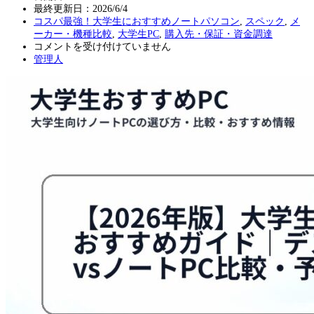
最終更新日：
2026/6/4
コスパ最強！大学生におすすめノートパソコン
,
スペック
,
メ
ーカー・機種比較
,
大学生PC
,
購入先・保証・資金調達
【2026
コメントを受け付けていません
年
管理人
版】
大
学
生
パ
ソ
コ
ン
お
す
す
め
ガ
イ
ド
｜
デ
ス
ク
ト