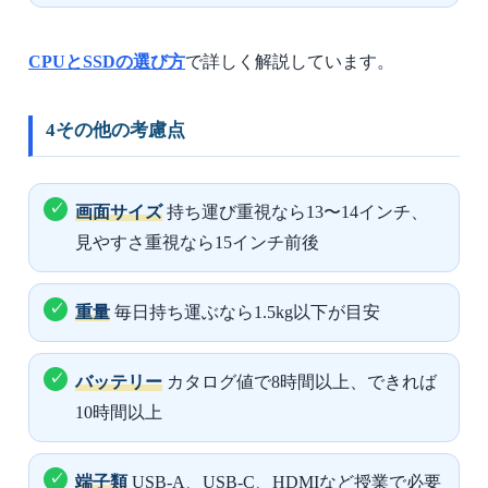
CPUとSSDの選び方
で詳しく解説しています。
4
その他の考慮点
画面サイズ
持ち運び重視なら13〜14インチ、
見やすさ重視なら15インチ前後
重量
毎日持ち運ぶなら1.5kg以下が目安
バッテリー
カタログ値で8時間以上、できれば
10時間以上
端子類
USB-A、USB-C、HDMIなど授業で必要