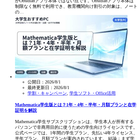
がObsidianアプリ本体ではない点です。Obsidianアプリ本体は
制限なく無料で利用でき、教育機関向け割引の対象は、ノート
の…
公開日：2026/8/1
最終更新日：
2026/8/1
学割・キャンペーン
,
学生ソフト・Office活用
Mathematica学生版とは？1年・4年・半年・月額プランと在学
証明を解説
Mathematica学生サブスクリプションは、学生本人が所有する
パソコンで非商用目的に使うための学生向けライセンスです。
公式ページでは、1年間の学生プラン、先払い4年ライセンス、
半年プラン、月額プランが案内されています。 結論：まず学