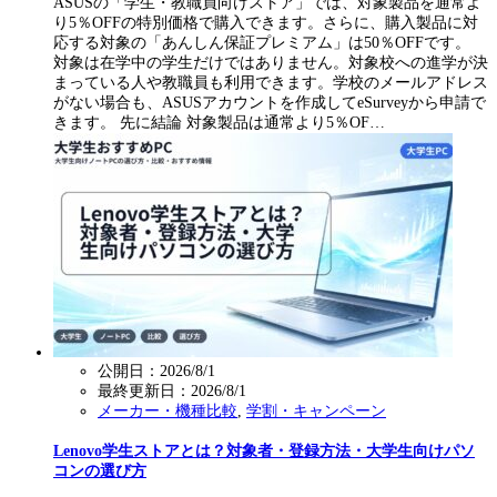
ASUSの「学生・教職員向けストア」では、対象製品を通常よ
り5％OFFの特別価格で購入できます。さらに、購入製品に対
応する対象の「あんしん保証プレミアム」は50％OFFです。
対象は在学中の学生だけではありません。対象校への進学が決
まっている人や教職員も利用できます。学校のメールアドレス
がない場合も、ASUSアカウントを作成してeSurveyから申請で
きます。 先に結論 対象製品は通常より5％OF…
公開日：2026/8/1
最終更新日：
2026/8/1
メーカー・機種比較
,
学割・キャンペーン
Lenovo学生ストアとは？対象者・登録方法・大学生向けパソ
コンの選び方