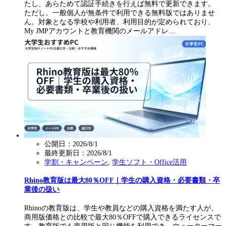
たし、あらためて認証手続きを行えば無料で更新できます。
ただし、一般個人が無条件で利用できる無料版ではありませ
ん。対象となる学校や利用者、利用目的が定められており、
My JMPアカウントと教育機関のメールアドレ…
公開日：2026/8/1
最終更新日：
2026/8/1
学割・キャンペーン
,
学生ソフト・Office活用
Rhino教育版は最大80％OFF｜学生の購入資格・必要書類・卒
業後の扱い
Rhinoの教育版は、学生や教員などの購入資格を満たす人が、
商用版価格との比較で最大80％OFFで購入できるライセンスで