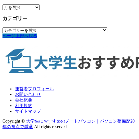
ア
ー
カ
カテゴリー
イ
ブ
カ
テ
ページ上部へ戻る
ゴ
リ
ー
運営者プロフィール
お問い合わせ
会社概要
利用規約
サイトマップ
Copyright ©
大学生におすすめのノートパソコン｜パソコン整備歴20
年の視点で厳選
All rights reserved.