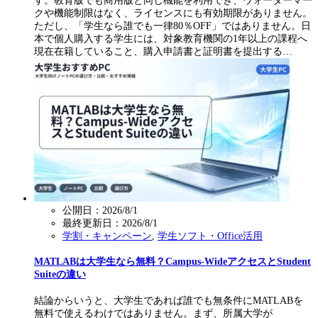
す。教育版でも商用版と同じ機能を利用でき、ウォーターマー
クや機能制限はなく、ライセンスにも有効期限がありません。
ただし、「学生なら誰でも一律80％OFF」ではありません。日
本で個人購入する学生には、対象教育機関の1年以上の課程へ
現在在籍していること、購入申請書と証明書を提出する…
公開日：2026/8/1
最終更新日：
2026/8/1
学割・キャンペーン
,
学生ソフト・Office活用
MATLABは大学生なら無料？Campus-WideアクセスとStudent
Suiteの違い
結論からいうと、大学生であれば誰でも無条件にMATLABを
無料で使えるわけではありません。まず、所属大学が