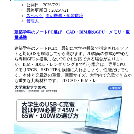
公開日：2026/7/21
最終更新日：
2026/7/21
スペック
,
周辺機器・学習環境
管理人
建築学科のノートPC選び｜CAD・BIM別のGPU・メモリ・重
量基準
建築学科のノートPCは、最初に大学や授業で指定されるソフ
トと対応OSを確認してから選びます。2D図面の作成が中心な
ら専用GPUを搭載しないPCでも対応できる場合があります
が、BIM・3DCG・レンダリングまで行う場合は、専用GPU、
メモリ32GB、SSD 1TBを候補に入れましょう。性能だけでな
く、本体と充電器の重量、画面サイズ、大学内で充電できるか
も重要な判断材料です。 2D CAD・BIM・レ…