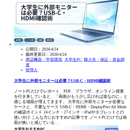
公開日：2026/4/24
最終更新日：
2026/4/24
周辺機器・学習環境
,
大学生PC
,
購入先・保証・資金調
達
管理人
大学生に外部モニターは必要？USB-C・HDMI確認術
ノートPCだけでレポート、PDF、ブラウザ、オンライン授業
を行き来していると、「画面がもう少し広ければ楽なのに」と
感じる場面が増えてきます。 大学生に外部モニターが必要な
ケースと、不要なケース USB-C・HDMI・DisplayPort Alt Mode
の確認ポイント 24インチ・27インチ・iPadやタブレットとの
使い分け こんな方におすすめの記事です ノートPCだけでは画
面が狭いと感じている…