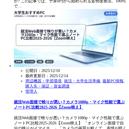
か? この記事では、予算0円から始められる姿勢改善法、100均
で…
公開日：2025/12/10
最終更新日：
2025/12/14
周辺機器・学習環境
,
就活・大学生活準備
,
最新PC情報
,
購入先・保証・資金調達
管理人
就活Web面接で映りが悪い？カメラ1080p・マイク性能で選ぶ
ノートPC比較2025-2026【Zoom映え】
就活Web面接で映りが悪い？カメラ1080p・マイク性能で選ぶ
ノートPC比較2025-2026【Zoom映え】 「オンライン面接で自
分の映りがイマイチ…」「カメラの画質が粗くて、表情が暗く