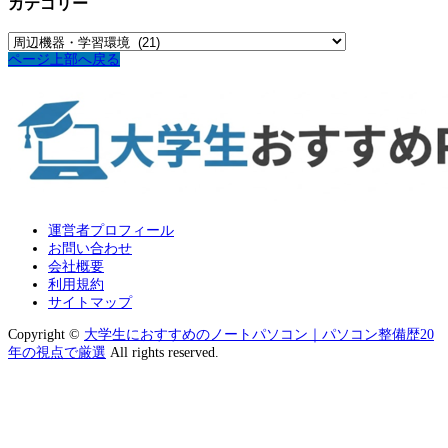
カ
カテゴリー
イ
ブ
カ
テ
ページ上部へ戻る
ゴ
リ
ー
運営者プロフィール
お問い合わせ
会社概要
利用規約
サイトマップ
Copyright ©
大学生におすすめのノートパソコン｜パソコン整備歴20
年の視点で厳選
All rights reserved.