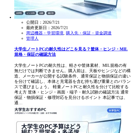
公開日：2026/7/21
最終更新日：
2026/7/21
周辺機器・学習環境
,
購入先・保証・資金調達
管理人
大学生ノートPCの耐久性はどこを見る？筐体・ヒンジ・MIL
規格・保証の確認方法
大学生ノートPCの耐久性は、軽さや筐体素材、MIL規格の有
無だけでは判断できません。購入前は、天板やヒンジなどの構
造、メーカーが公開する試験条件、通常保証と物損保証の違い
を分けて確認し、本体と充電器を含む持ち運び重量とのバラン
スで選びましょう。 軽量ノートPCと耐久性を分けて比較する
考え方 筐体・ヒンジ・画面・端子・耐久試験の確認方法 通常
保証・物損保証・修理対応を見分けるポイント 本記事では、
通…