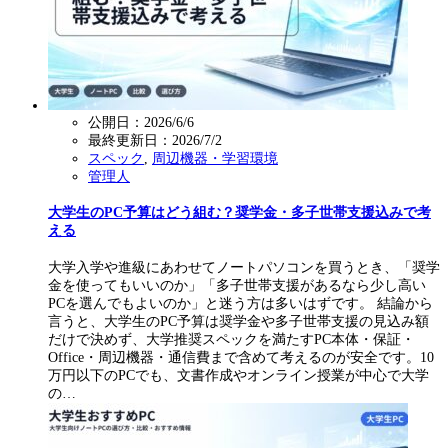
公開日：2026/6/6
最終更新日：
2026/7/2
スペック
,
周辺機器・学習環境
管理人
大学生のPC予算はどう組む？奨学金・多子世帯支援込みで考
える
大学入学や進級にあわせてノートパソコンを買うとき、「奨学
金を使ってもいいのか」「多子世帯支援があるなら少し高い
PCを選んでもよいのか」と迷う方は多いはずです。 結論から
言うと、大学生のPC予算は奨学金や多子世帯支援の見込み額
だけで決めず、大学推奨スペックを満たすPC本体・保証・
Office・周辺機器・通信費まで含めて考えるのが安全です。10
万円以下のPCでも、文書作成やオンライン授業が中心で大学
の…