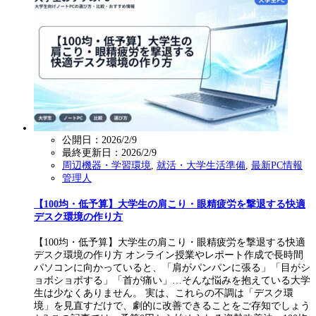
公開日：2026/2/9
最終更新日：
2026/2/9
周辺機器・学習環境
,
就活・大学生活準備
,
最新PC情報
管理人
【100均・低予算】大学生の肩こり・眼精疲労を撃退する快適
デスク環境の作り方
【100均・低予算】大学生の肩こり・眼精疲労を撃退する快適
デスク環境の作り方 オンライン授業やレポート作成で長時間
パソコンに向かっていると、「肩がパンパンに張る」「目がシ
ョボショボする」「首が痛い」…そんな悩みを抱えている大学
生は少なくありません。 実は、これらの不調は「デスク環
境」を見直すだけで、劇的に改善できることをご存知でしょう