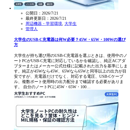
公開日：2026/7/21
最終更新日：
2026/7/21
周辺機器・学習環境
,
大学生
管理人
大学生のUSB-C充電器は何W必要？45W・65W・100Wの選び
方
大学生が持ち運び用のUSB-C充電器を選ぶときは、使用中のノ
ートPCがUSB-C充電に対応しているかを確認し、純正ACアダ
プターまたはメーカー公式仕様に記載された出力を基準にしま
す。純正が45Wなら45W、65Wなら65Wと同等以上の出力が目
安ですが、充電器だけでなく、対応する電圧、USB-Cケーブ
ル、複数ポート使用時の出力配分まで確認する必要がありま
す。 自分のノートPCに45W・65W・100…