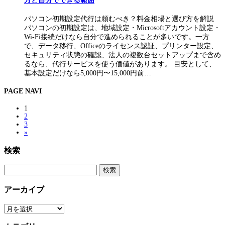
方と自分でできる範囲
パソコン初期設定代行は頼むべき？料金相場と選び方を解説
パソコンの初期設定は、地域設定・Microsoftアカウント設定・
Wi-Fi接続だけなら自分で進められることが多いです。一方
で、データ移行、Officeのライセンス認証、プリンター設定、
セキュリティ状態の確認、法人の複数台セットアップまで含め
るなら、代行サービスを使う価値があります。 目安として、
基本設定だけなら5,000円〜15,000円前…
PAGE NAVI
1
2
3
»
検索
検
索:
アーカイブ
ア
ー