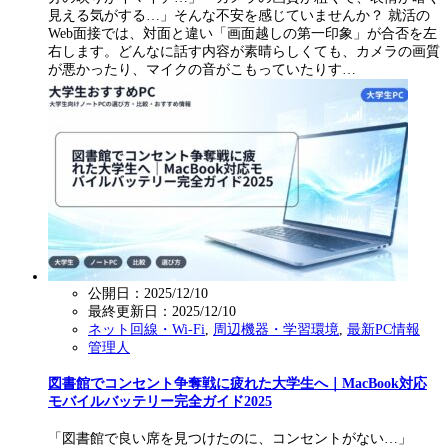
見える気がする…」そんな不安を感じていませんか？ 就活の
Web面接では、対面と違い「画面越しの第一印象」が合否を左
右します。どんなに話す内容が素晴らしくても、カメラの画質
が悪かったり、マイクの音がこもっていたりす…
公開日：2025/12/10
最終更新日：
2025/12/10
ネット回線・Wi-Fi
,
周辺機器・学習環境
,
最新PC情報
管理人
図書館でコンセント争奪戦に疲れた大学生へ｜MacBook対応
モバイルバッテリー完全ガイド2025
「図書館で良い席を見つけたのに、コンセントがない…」