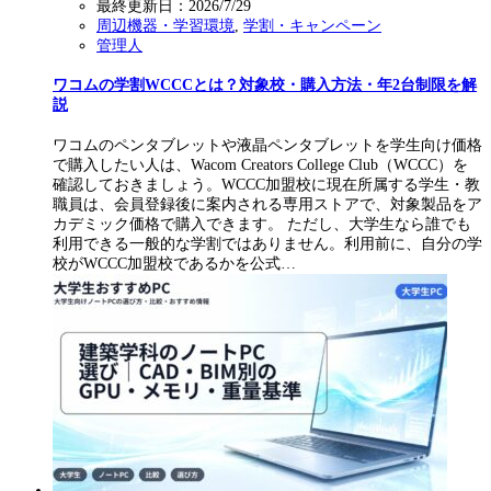
最終更新日：
2026/7/29
周辺機器・学習環境
,
学割・キャンペーン
管理人
ワコムの学割WCCCとは？対象校・購入方法・年2台制限を解
説
ワコムのペンタブレットや液晶ペンタブレットを学生向け価格
で購入したい人は、Wacom Creators College Club（WCCC）を
確認しておきましょう。WCCC加盟校に現在所属する学生・教
職員は、会員登録後に案内される専用ストアで、対象製品をア
カデミック価格で購入できます。 ただし、大学生なら誰でも
利用できる一般的な学割ではありません。利用前に、自分の学
校がWCCC加盟校であるかを公式…