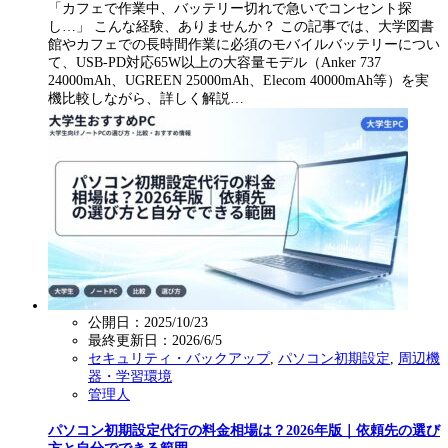
「カフェで作業中、バッテリー切れで急いでコンセント探
し…」 こんな経験、ありませんか？ この記事では、大学図書
館やカフェでの長時間作業に必須のモバイルバッテリーについ
て、USB-PD対応65W以上の大容量モデル（Anker 737
24000mAh、UGREEN 25000mAh、Elecom 40000mAh等）を実
機比較しながら、詳しく解説…
公開日：2025/10/23
最終更新日：
2026/6/5
セキュリティ・バックアップ
,
パソコン初期設定
,
周辺機
器・学習環境
管理人
パソコン初期設定代行の料金相場は？2026年版｜依頼先の選び