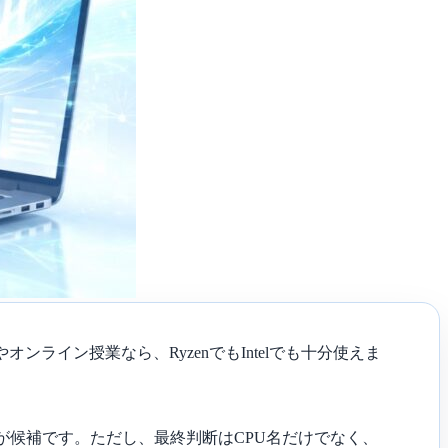
ンライン授業なら、RyzenでもIntelでも十分使えま
Ultraが候補です。ただし、最終判断はCPU名だけでなく、