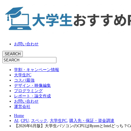
お問い合わせ
学割・キャンペーン情報
大学生PC
コスパ最強
デザイン・映像編集
プログラミング
レポート・論文作成
お問い合わせ
運営会社
Home
AI
,
CPU
,
スペック
,
大学生PC
,
購入先・保証・資金調達
【2026年6月版】大学生パソコンのCPUはRyzenとIntelどっち？Core 