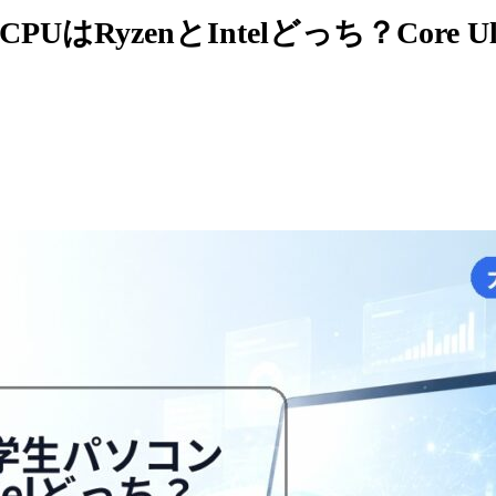
RyzenとIntelどっち？Core Ult