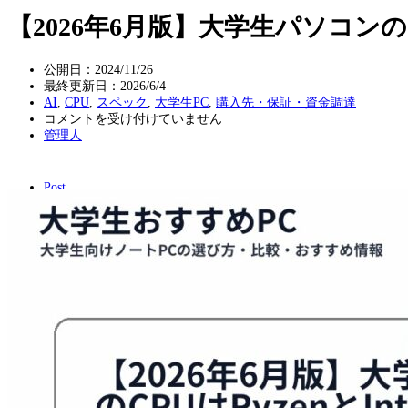
【2026年6月版】大学生パソコンのCPUは
公開日：2024/11/26
最終更新日：
2026/6/4
AI
,
CPU
,
スペック
,
大学生PC
,
購入先・保証・資金調達
【2026
コメントを受け付けていません
年
管理人
6
月
版】
Post
大
学
生
パ
ソ
コ
ン
の
CPU
は
Ryzen
と
Intel
ど