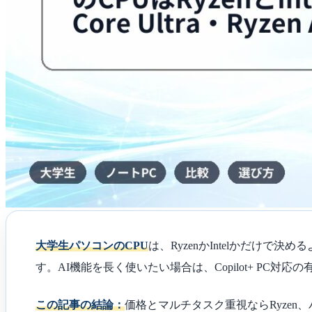
っ
ち？
Core
Ultra・
Ryzen
AI
の
選
び
方
は
大学生パソコンのCPU
は、RyzenかIntelかだけで
す。AI機能を長く使いたい場合は、Copilot+ PC対
この記事の結論：
価格とマルチタスク重視ならRyzen、バ