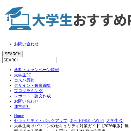
お問い合わせ
学割・キャンペーン情報
大学生PC
コスパ最強
デザイン・映像編集
プログラミング
レポート・論文作成
お問い合わせ
運営会社
Home
セキュリティ・バックアップ
,
ネット回線・Wi-Fi
,
大学生PC
大学生向けパソコンのセキュリティ対策ガイド【2026年版】無