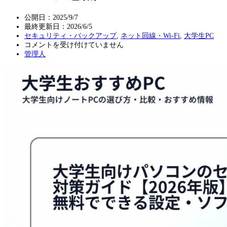
公開日：2025/9/7
最終更新日：
2026/6/5
セキュリティ・バックアップ
,
ネット回線・Wi-Fi
,
大学生PC
大
コメントを受け付けていません
学
管理人
生
向
け
パ
ソ
コ
ン
の
セ
キ
ュ
リ
テ
ィ
対
策
ガ
イ
ド