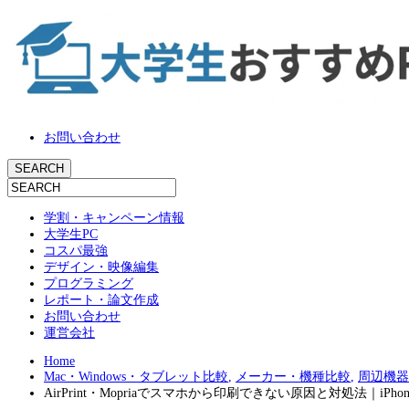
お問い合わせ
学割・キャンペーン情報
大学生PC
コスパ最強
デザイン・映像編集
プログラミング
レポート・論文作成
お問い合わせ
運営会社
Home
Mac・Windows・タブレット比較
,
メーカー・機種比較
,
周辺機器
AirPrint・Mopriaでスマホから印刷できない原因と対処法｜iPhon