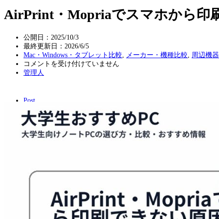
AirPrint・Mopriaでスマホから
公開日：2025/10/3
最終更新日：
2026/6/5
Mac・Windows・タブレット比較
,
メーカー・機種比較
,
周辺機器
AirPrint・
コメントを受け付けていません
Mopria
管理人
で
ス
マ
Post
ホ
か
ら
印
刷
で
き
な
い
原
因
と
対