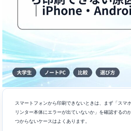
処
法
｜
iPhone・
Android
別
に
確
認
は
スマートフォンから印刷できないときは、まず「スマホとプ
リンター本体にエラーが出ていないか」を確認するのが
つからないケースはよくあります。