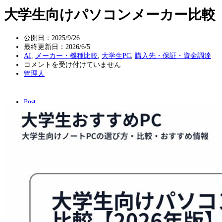
大学生向けパソコンメーカー比較【2
公開日：2025/9/26
最終更新日：
2026/6/5
AI
,
メーカー・機種比較
,
大学生PC
,
購入先・保証・資金調達
大
コメントを受け付けていません
学
管理人
生
向
け
Post
パ
ソ
コ
ン
メ
ー
カ
ー
比
較
【2026
年
版】