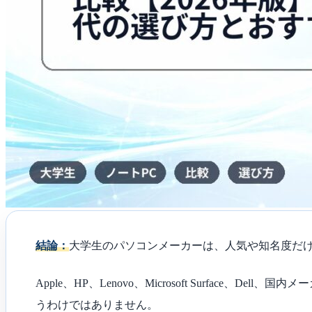
AI
PC
時
代
の
選
び
方
と
お
す
す
め
タ
イ
プ
は
結論：
大学生のパソコンメーカーは、人気や知名度だ
Apple、HP、Lenovo、Microsoft Surfa
うわけではありません。