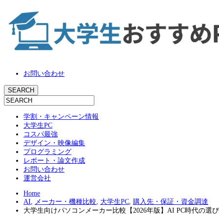
お問い合わせ
学割・キャンペーン情報
大学生PC
コスパ最強
デザイン・映像編集
プログラミング
レポート・論文作成
お問い合わせ
運営会社
Home
AI
,
メーカー・機種比較
,
大学生PC
,
購入先・保証・資金調達
大学生向けパソコンメーカー比較【2026年版】AI PC時代の