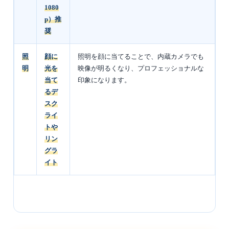
1080
p）推
奨
照
顔に
照明を顔に当てることで、内蔵カメラでも
明
光を
映像が明るくなり、プロフェッショナルな
当て
印象になります。
るデ
スク
ライ
トや
リン
グラ
イト