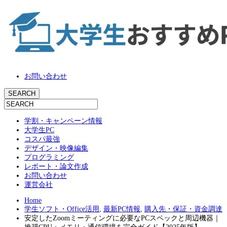
お問い合わせ
学割・キャンペーン情報
大学生PC
コスパ最強
デザイン・映像編集
プログラミング
レポート・論文作成
お問い合わせ
運営会社
Home
学生ソフト・Office活用
,
最新PC情報
,
購入先・保証・資金調達
安定したZoomミーティングに必要なPCスペックと周辺機器｜