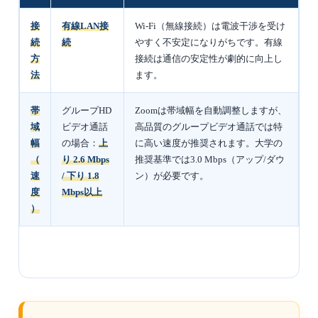
接
有線LAN接
Wi-Fi（無線接続）は電波干渉を受け
続
続
やすく不安定になりがちです。有線
方
接続は通信の安定性が劇的に向上し
法
ます。
帯
グループHD
Zoomは帯域幅を自動調整しますが、
域
ビデオ通話
高品質のグループビデオ通話では特
幅
の場合：
上
に高い速度が推奨されます。大学の
（
り 2.6 Mbps
推奨基準では3.0 Mbps（アップ/ダウ
速
/ 下り 1.8
ン）が必要です。
度
Mbps以上
）