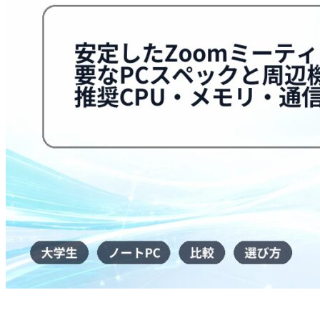
を
完
全
ガ
イ
ド
【2025
年
版】
は