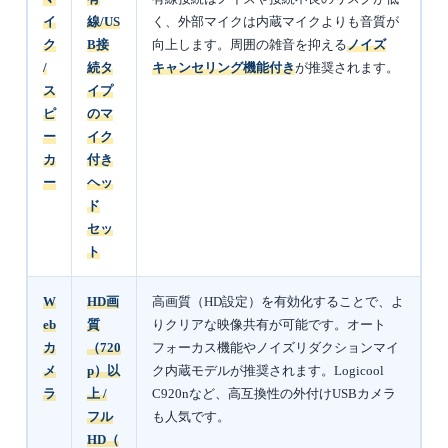
イ
線/US
く、外部マイクは内蔵マイクよりも音質が
ク
B接
向上します。周囲の雑音を抑える
ノイズ
/
続タ
キャンセリング機能付き
が推奨されます。
ス
イプ
ピ
のマ
ー
イク
カ
付き
ー
ヘッ
ド
セッ
ト
W
HD画
高画質（HD設定）を有効化することで、よ
eb
質
りクリアな映像共有が可能です。オート
カ
（720
フォーカス機能やノイズリダクションマイ
メ
p）以
ク内蔵モデルが推奨されます。Logicool
ラ
上 /
C920nなど、高互換性の外付けUSBカメラ
フル
も人気です。
HD（