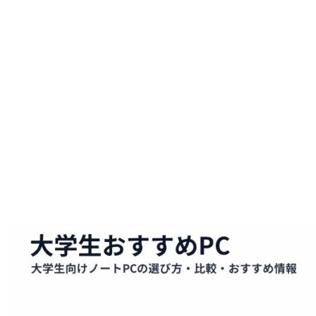
に
必
要
な
PC
ス
ペ
ッ
ク
と
周
辺
機
器
｜
推
奨
CPU・
メ
モ
リ・
通
信
環
境