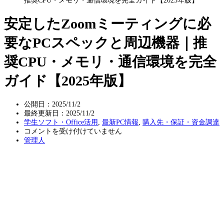
推奨CPU・メモリ・通信環境を完全ガイド【2025年版】
安定したZoomミーティングに必
要なPCスペックと周辺機器｜推
奨CPU・メモリ・通信環境を完全
ガイド【2025年版】
公開日：2025/11/2
最終更新日：
2025/11/2
学生ソフト・Office活用
,
最新PC情報
,
購入先・保証・資金調達
安
コメントを受け付けていません
定
管理人
し
た
Zoom
ミ
ー
テ
ィ
ン
グ