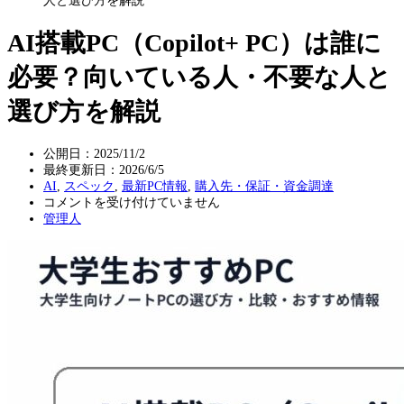
人と選び方を解説
AI搭載PC（Copilot+ PC）は誰に
必要？向いている人・不要な人と
選び方を解説
公開日：2025/11/2
最終更新日：
2026/6/5
AI
,
スペック
,
最新PC情報
,
購入先・保証・資金調達
AI
コメントを受け付けていません
搭
管理人
載
PC（Copilot+
PC）
は
誰
に
必
要？
向
い
て