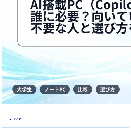
い
る
人・
不
要
な
人
と
選
び
方
を
解
説
は
Post