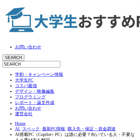
お問い合わせ
学割・キャンペーン情報
大学生PC
コスパ最強
デザイン・映像編集
プログラミング
レポート・論文作成
お問い合わせ
運営会社
Home
AI
,
スペック
,
最新PC情報
,
購入先・保証・資金調達
AI搭載PC（Copilot+ PC）は誰に必要？向いている人・不要な