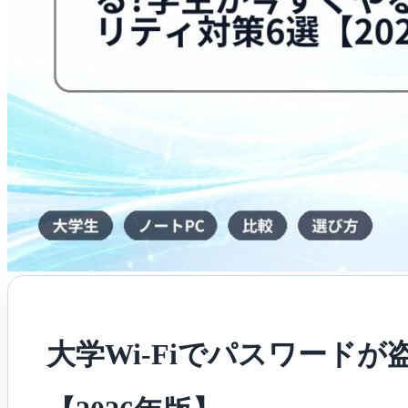
今
す
ぐ
や
る
べ
き
セ
キ
ュ
リ
テ
ィ
対
策
6
選
【2026
年
版】
は
大学Wi-Fiでパスワード