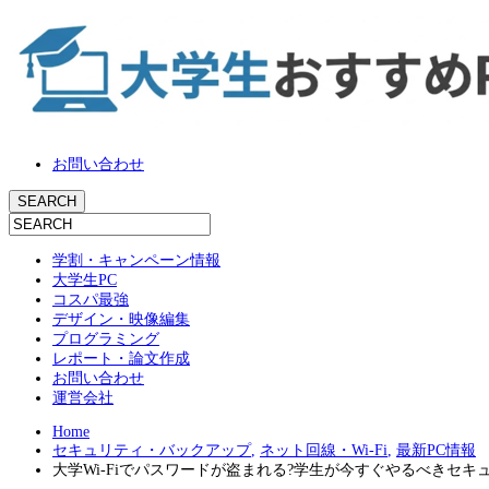
お問い合わせ
学割・キャンペーン情報
大学生PC
コスパ最強
デザイン・映像編集
プログラミング
レポート・論文作成
お問い合わせ
運営会社
Home
セキュリティ・バックアップ
,
ネット回線・Wi-Fi
,
最新PC情報
大学Wi-Fiでパスワードが盗まれる?学生が今すぐやるべきセキュ