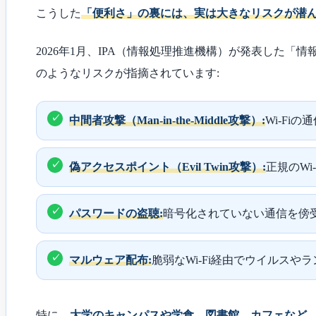
こうした
「便利さ」の裏には、実は大きなリスクが潜
2026年1月、IPA（情報処理推進機構）が発表した「
のようなリスクが指摘されています:
中間者攻撃（Man-in-the-Middle攻撃）:
Wi-F
偽アクセスポイント（Evil Twin攻撃）:
正規のW
パスワードの盗聴:
暗号化されていない通信を傍
マルウェア配布:
脆弱なWi-Fi経由でウイルスや
特に、
大学のキャンパスや学食、図書館、カフェなど、