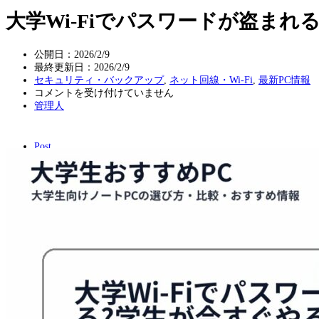
大学Wi-Fiでパスワードが盗まれ
公開日：2026/2/9
最終更新日：
2026/2/9
セキュリティ・バックアップ
,
ネット回線・Wi-Fi
,
最新PC情報
大
コメントを受け付けていません
学
管理人
Wi-
Fi
で
Post
パ
ス
ワ
ー
ド
が
盗
ま
れ
る?
学
生
が