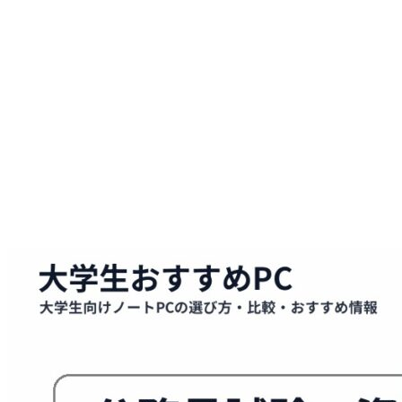
｜
大
学
生
向
け
動
画・
PDF
管
理
の
整
え
方
は