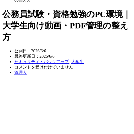
の整え方
公務員試験・資格勉強のPC環境｜
大学生向け動画・PDF管理の整え
方
公開日：2026/6/6
最終更新日：
2026/6/6
セキュリティ・バックアップ
,
大学生
公
コメントを受け付けていません
務
管理人
員
試
験・
資
格
勉
強
の
PC
環
境