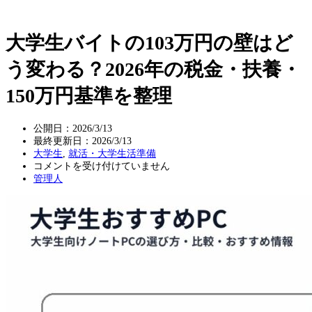
大学生バイトの103万円の壁はど
う変わる？2026年の税金・扶養・
150万円基準を整理
公開日：2026/3/13
最終更新日：
2026/3/13
大学生
,
就活・大学生活準備
大
コメントを受け付けていません
学
管理人
生
バ
イ
ト
の
103
万
円
の
壁