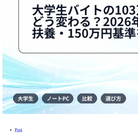
は
ど
う
変
わ
る？
2026
年
の
税
金・
扶
養・
150
万
円
基
準
を
整
理
は
Post