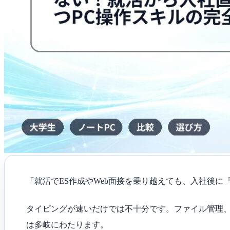
ら
入
社
直
後
ま
で
役
立
つ
PC
操
作
ス
キ
ル
の
完
全
マ
「就活でES作成やWeb面接を乗り越えても、入社後
ニ
ュ
ア
タイピングが速いだけでは不十分です。ファイル管理、E
ル
は
は多岐にわたります。