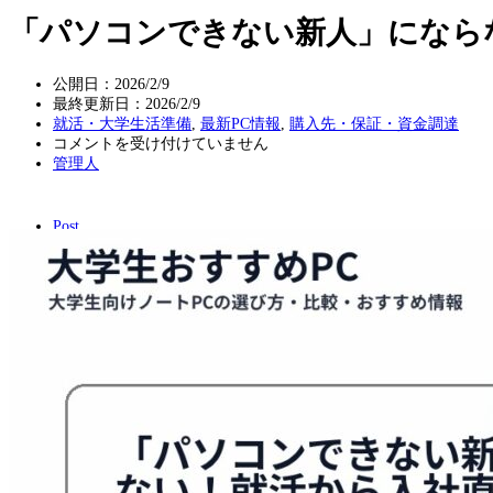
「パソコンできない新人」になら
公開日：2026/2/9
最終更新日：
2026/2/9
就活・大学生活準備
,
最新PC情報
,
購入先・保証・資金調達
「パ
コメントを受け付けていません
ソ
管理人
コ
ン
で
Post
き
な
い
新
人」
に
な
ら
な
い！
就
活
か