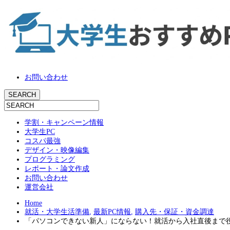
お問い合わせ
学割・キャンペーン情報
大学生PC
コスパ最強
デザイン・映像編集
プログラミング
レポート・論文作成
お問い合わせ
運営会社
Home
就活・大学生活準備
,
最新PC情報
,
購入先・保証・資金調達
「パソコンできない新人」にならない！就活から入社直後まで役