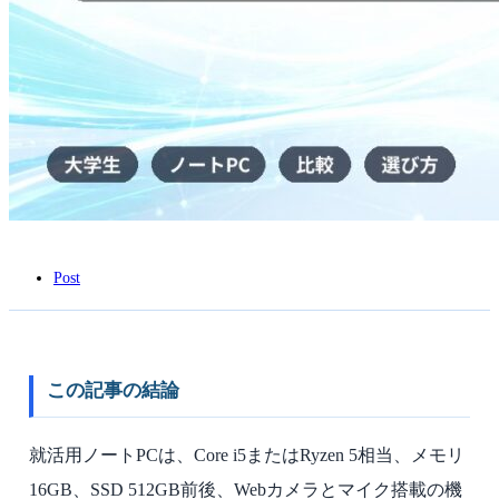
Web
テ
ス
ト
に
必
要
な
ス
ペ
ッ
ク
を
解
Post
説
は
この記事の結論
就活用ノートPCは、Core i5またはRyzen 5相当、メモリ
16GB、SSD 512GB前後、Webカメラとマイク搭載の機