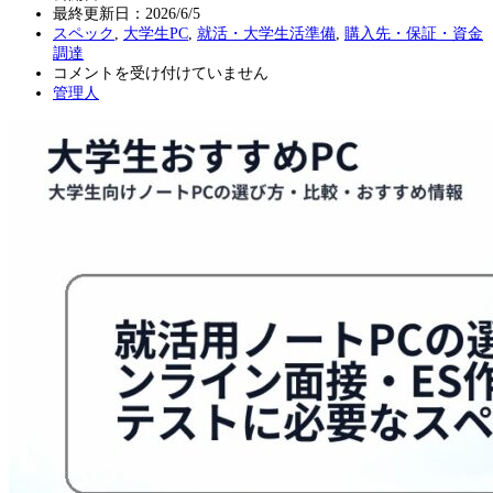
最終更新日：
2026/6/5
スペック
,
大学生PC
,
就活・大学生活準備
,
購入先・保証・資金
調達
就
コメントを受け付けていません
活
管理人
用
ノ
ー
ト
PC
の
選
び
方
｜
オ
ン
ラ
イ
ン
面
接・
ES
作
成・