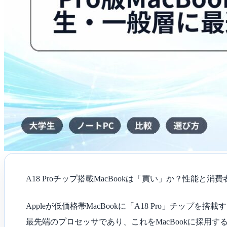
適
な
理
由
は
A18 Proチップ搭載MacBookは「買い」か？性能と
Appleが低価格帯MacBookに「A18 Pro」チップ
最先端のプロセッサであり、これをMacBookに採