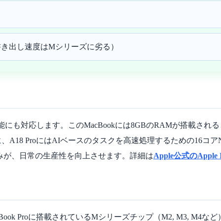
画編集（書き出し速度はMシリーズに劣る）
機能にも対応します。このMacBookには8GBのRAMが搭載さ
ProにはAIベースのタスクを高速処理するための16コアNeural
にする仕組みが、日常の生産性を向上させます。詳細は
Apple公式のApple
やMacBook Proに搭載されているMシリーズチップ（M2, M3