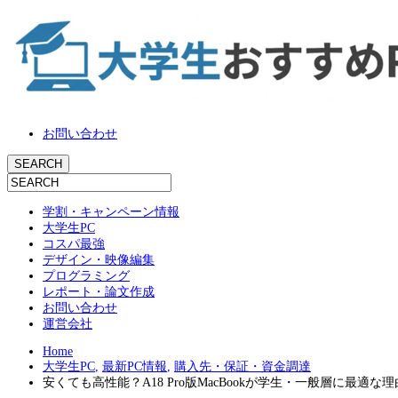
お問い合わせ
学割・キャンペーン情報
大学生PC
コスパ最強
デザイン・映像編集
プログラミング
レポート・論文作成
お問い合わせ
運営会社
Home
大学生PC
,
最新PC情報
,
購入先・保証・資金調達
安くても高性能？A18 Pro版MacBookが学生・一般層に最適な理