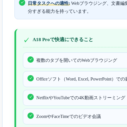
日常タスクへの適性:
Webブラウジング、文書
分すぎる能力を持っています。
A18 Proで快適にできること
複数のタブを開いてのWebブラウジング
Officeソフト（Word, Excel, PowerPoint
NetflixやYouTubeでの4K動画ストリーミング
ZoomやFaceTimeでのビデオ会議