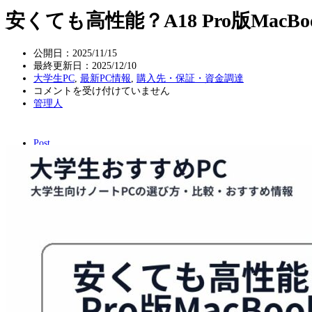
安くても高性能？A18 Pro版Ma
公開日：2025/11/15
最終更新日：
2025/12/10
大学生PC
,
最新PC情報
,
購入先・保証・資金調達
安
コメントを受け付けていません
く
管理人
て
も
高
Post
性
能？
A18
Pro
版
MacBook
が
学
生・
一
般
層
に
最