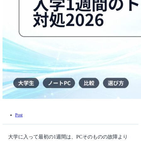
ト
ラ
ブ
ル
対
処
2026
は
Post
大学に入って最初の1週間は、PCそのものの故障より