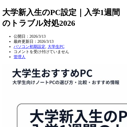
大学新入生のPC設定｜入学1週間
のトラブル対処2026
公開日：2026/3/13
最終更新日：
2026/3/13
パソコン初期設定
,
大学生PC
大
コメントを受け付けていません
学
管理人
新
入
生
の
PC
設
定
｜
入
学
1
週
間
の