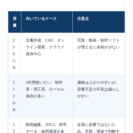
容
向いているケース
注意点
量
2
文書作成、LMS、オン
写真・動画・制作ソフト
5
ライン授業、クラウド
が増えると余裕が少ない
6
保存中心
G
B
5
4年間使いたい、制作
価格は上がりやすいが、
1
系・理工系、ローカル
容量不足の不安は減らし
2
保存が多い
やすい
G
B
1
動画編集、3DCG、研究
全員に必要ではないた
T
データ、仮想環境を多
め、学部・用途で判断す