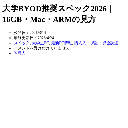
大学BYOD推奨スペック2026｜
16GB・Mac・ARMの見方
公開日：2026/3/14
最終更新日：
2026/4/24
スペック
,
大学生PC
,
最新PC情報
,
購入先・保証・資金調達
大
コメントを受け付けていません
学
管理人
BYOD
推
奨
ス
ペ
ッ
ク
2026
｜
16GB・
Mac・
ARM
の
見