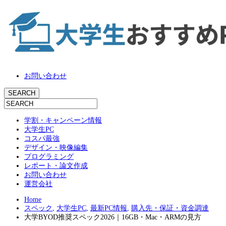
お問い合わせ
学割・キャンペーン情報
大学生PC
コスパ最強
デザイン・映像編集
プログラミング
レポート・論文作成
お問い合わせ
運営会社
Home
スペック
,
大学生PC
,
最新PC情報
,
購入先・保証・資金調達
大学BYOD推奨スペック2026｜16GB・Mac・ARMの見方