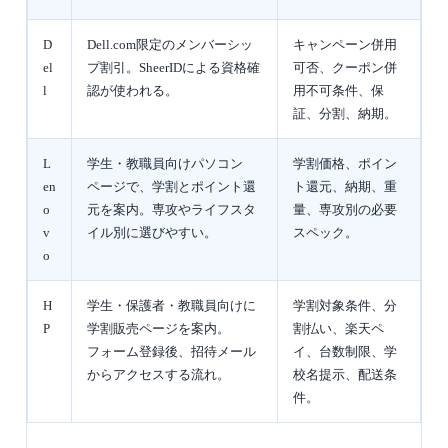
D
Dell.com限定のメンバーシッ
キャンペーン併用
el
プ割引。SheerIDによる資格確
可否、クーポン併
l
認が使われる。
用不可条件、保
証、分割、納期。
L
学生・教職員向けパソコン
学割価格、ポイン
en
ページで、学割とポイント還
ト還元、納期、重
o
元を案内。専攻やライフスタ
量、専攻別の必要
v
イル別に選びやすい。
スペック。
o
H
学生・保護者・教職員向けに
学割対象条件、分
P
学割販売ページを案内。
割払い、楽天ペ
フォーム登録後、招待メール
イ、台数制限、学
からアクセスする流れ。
校名提示、配送条
件。