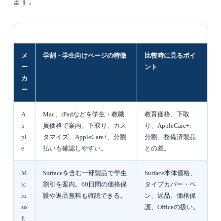
ます。
メ
学割・学生向けページの特徴
比較時に見るポイ
ー
ント
カ
ー
A
Mac、iPadなどを学生・教職
教育価格、下取
p
員価格で案内。下取り、カス
り、AppleCare+、
pl
タマイズ、AppleCare+、分割
分割、整備済製品
e
払いも確認しやすい。
との差。
M
Surfaceを含む一部製品で学生
Surface本体価格、
ic
割引を案内。60日間の価格保
タイプカバー・ペ
ro
護や返品無料も確認できる。
ン、返品、価格保
so
護、Officeの扱い。
ft