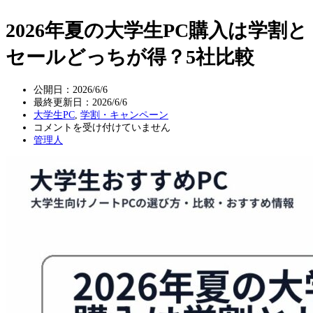
2026年夏の大学生PC購入は学割と
セールどっちが得？5社比較
公開日：2026/6/6
最終更新日：
2026/6/6
大学生PC
,
学割・キャンペーン
2026
コメントを受け付けていません
年
管理人
夏
の
大
学
生
PC
購
入
は
学
割
と
セ
ー