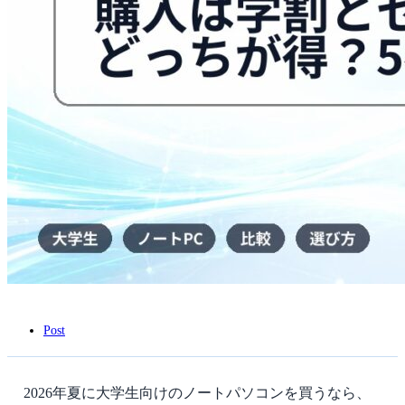
ル
ど
っ
ち
が
得？
5
社
比
較
は
Post
2026年夏に大学生向けのノートパソコンを買うなら、