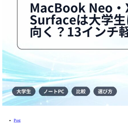
向
く？
13
イ
ン
チ
軽
量
PC
比
較
は
Post