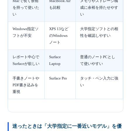
Macで長く余裕
MacBook Air
メモリやストレージ構
を持って使いた
も比較
成に余裕を持たせやす
い
い
Windows指定ソ
XPS 13など
大学指定ソフトとの相
フトが不安
のWindows
性を確認しやすい
ノート
レポート中心で
Surface
普通のノートPCとし
Surfaceが欲しい
Laptop
て使いやすい
手書きノートや
Surface Pro
タッチ・ペン入力に強
PDF書き込みを
い
重視
迷ったときは「大学指定に一番近いモデル」を優