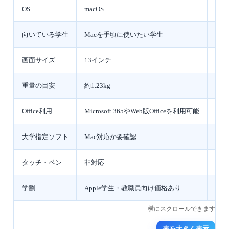
OS
macOS
Win
向いている学生
Macを手頃に使いたい学生
軽い
画面サイズ
13インチ
13
重量の目安
約1.23kg
最小重
Office利用
Microsoft 365やWeb版Officeを利用可能
Win
大学指定ソフト
Mac対応か要確認
Wi
タッチ・ペン
非対応
構成
学割
Apple学生・教職員向け価格あり
販売
表を大きく表示