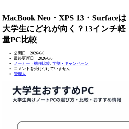
MacBook Neo・XPS 13・Surfaceは
大学生にどれが向く？13インチ軽
量PC比較
公開日：2026/6/6
最終更新日：
2026/6/6
メーカー・機種比較
,
学割・キャンペーン
MacBook
コメントを受け付けていません
Neo・
管理人
XPS
13・
Surface
は
大
学
生
に
ど
れ
が