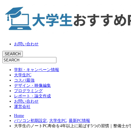
お問い合わせ
学割・キャンペーン情報
大学生PC
コスパ最強
デザイン・映像編集
プログラミング
レポート・論文作成
お問い合わせ
運営会社
Home
パソコン初期設定
,
大学生PC
,
最新PC情報
大学生のノートPC寿命を4年以上に延ばす5つの習慣｜整備士が