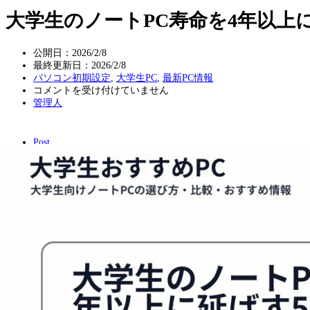
大学生のノートPC寿命を4年以上
公開日：2026/2/8
最終更新日：
2026/2/8
パソコン初期設定
,
大学生PC
,
最新PC情報
大
コメントを受け付けていません
学
管理人
生
の
ノ
Post
ー
ト
PC
寿
命
を
4
年
以
上
に
延
ば