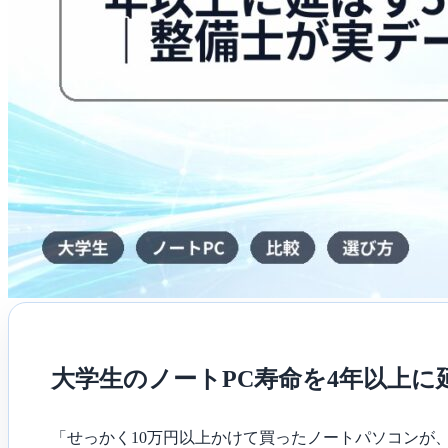
す
5
つ
の
習
慣
｜
整
備
士
が
実
デ
ー
タ
で
解
説
は
大学生のノートPC寿命を4年以上に
「せっかく10万円以上かけて買ったノートパソコンが