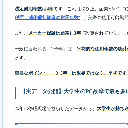
法定耐用年数は4年
です。これは税務上、企業がパソコ
税庁：減価償却資産の耐用年数
）。実際の使用可能期
また、
メーカー保証は通常1~3年
で設定されており、こ
一般に言われる「3~5年」は、
平均的な使用年数の統計
ます。
重要なポイント：「3~5年」は限界ではなく、平均です
【実データ公開】大学生のPC故障で最も多
20年の修理現場で蓄積したデータから、
大学生が持ち