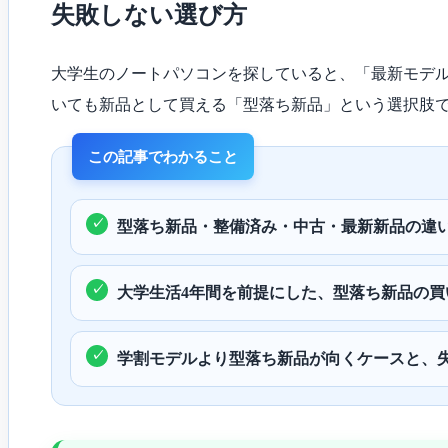
違
失敗しない選び方
い
と
失
大学生のノートパソコンを探していると、「最新モデ
敗
し
いても新品として買える「型落ち新品」という選択肢
な
い
選
び
方
は
型落ち新品・整備済み・中古・最新新品の違
大学生活4年間を前提にした、型落ち新品の買
学割モデルより型落ち新品が向くケースと、