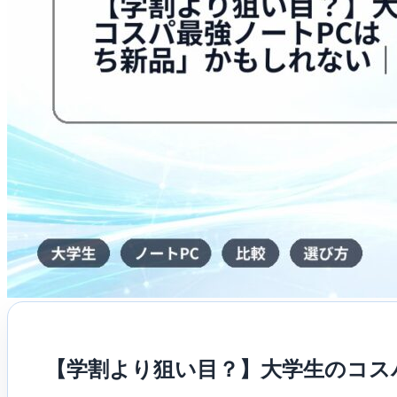
ノ
ー
ト
PC
は
「型
落
ち
新
品」
か
も
し
れ
な
い
｜
中
古・
整
備
済
み
【学割より狙い目？】大学生のコス
と
の