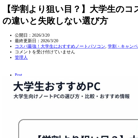
【学割より狙い目？】大学生のコ
の違いと失敗しない選び方
公開日：2026/3/20
最終更新日：
2026/3/20
コスパ最強！大学生におすすめノートパソコン
,
学割・キャンペ
【学
コメントを受け付けていません
割
管理人
よ
り
狙
Post
い
目？】
大
学
生
の
コ
ス
パ
最
強